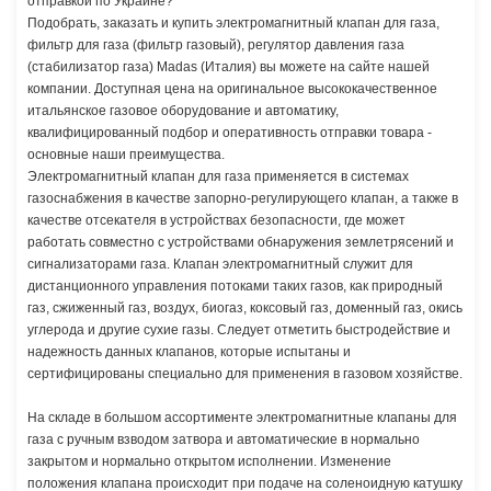
отправкой по Украине?
Подобрать, заказать и купить электромагнитный клапан для газа,
фильтр для газа (фильтр газовый), регулятор давления газа
(стабилизатор газа) Madas (Италия) вы можете на сайте нашей
компании. Доступная цена на оригинальное высококачественное
итальянское газовое оборудование и автоматику,
квалифицированный подбор и оперативность отправки товара -
основные наши преимущества.
Электромагнитный клапан для газа применяется в системах
газоснабжения в качестве запорно-регулирующего клапан, а также в
качестве отсекателя в устройствах безопасности, где может
работать совместно с устройствами обнаружения землетрясений и
сигнализаторами газа. Клапан электромагнитный служит для
дистанционного управления потоками таких газов, как природный
газ, сжиженный газ, воздух, биогаз, коксовый газ, доменный газ, окись
углерода и другие сухие газы. Следует отметить быстродействие и
надежность данных клапанов, которые испытаны и
сертифицированы специально для применения в газовом хозяйстве.
На складе в большом ассортименте электромагнитные клапаны для
газа с ручным взводом затвора и автоматические в нормально
закрытом и нормально открытом исполнении. Изменение
положения клапана происходит при подаче на соленоидную катушку