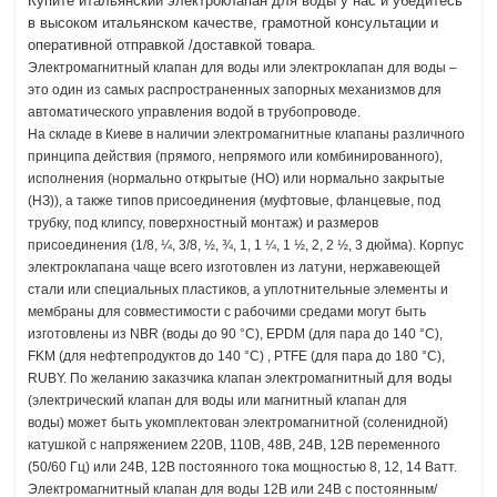
Купите итальянский электроклапан для воды у нас и убедитесь
в высоком итальянском качестве, грамотной консультации и
оперативной отправкой /доставкой товара.
Электромагнитный клапан для воды или электроклапан для воды –
это один из самых распространенных запорных механизмов для
автоматического управления водой в трубопроводе.
На складе в Киеве в наличии электромагнитные клапаны различного
принципа действия (прямого, непрямого или комбинированного),
исполнения (нормально открытые (НО) или нормально закрытые
(НЗ)), а также типов присоединения (муфтовые, фланцевые, под
трубку, под клипсу, поверхностный монтаж) и размеров
присоединения (1/8, ¼, 3/8, ½, ¾, 1, 1 ¼, 1 ½, 2, 2 ½, 3 дюйма). Корпус
электроклапана чаще всего изготовлен из латуни, нержавеющей
стали или специальных пластиков, а уплотнительные элементы и
мембраны для совместимости с рабочими средами могут быть
изготовлены из NBR (воды до 90 °С), EPDM (для пара до 140 °С),
FKM (для нефтепродуктов до 140 °С) , PTFE (для пара до 180 °С),
для воды
RUBY. По желанию заказчика клапан электромагнитный
(электрический клапан для воды или магнитный клапан для
воды) может быть укомплектован электромагнитной (соленидной)
катушкой с напряжением 220В, 110В, 48В, 24В, 12В переменного
(50/60 Гц) или 24В, 12В постоянного тока мощностью 8, 12, 14 Ватт.
Электромагнитный клапан для воды 12В или 24В с постоянным/