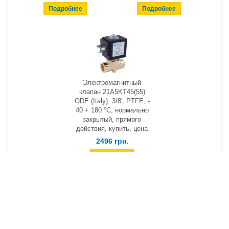
Электромагнитный
клапан 21A5KT45(55)
ODE (Italy), 3/8', PTFE, -
40 + 180 °С, нормально
закрытый, прямого
действия, купить, цена
2496 грн.
1
2
3
4
5
6
7
8
9
>
>|
Показано с 1 по 15 из 121 (всего 9 страниц)
Позвонить нам