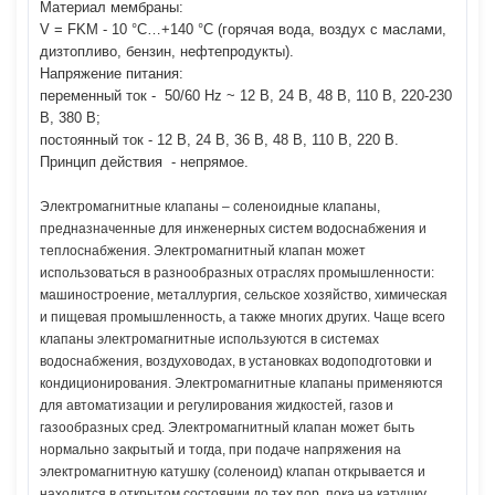
Материал мембраны:
V = FKM - 10 °C…+140 °C (горячая вода, воздух с маслами,
дизтопливо, бензин, нефтепродукты).
Напряжение питания:
переменный ток - 50/60 Hz ~ 12 В, 24 В, 48 В, 110 В, 220-230
В, 380 В;
постоянный ток - 12 В, 24 В, 36 В, 48 В, 110 В, 220 В.
Принцип действия - непрямое.
Электромагнитные клапаны – соленоидные клапаны,
предназначенные для инженерных систем водоснабжения и
теплоснабжения. Электромагнитный клапан может
использоваться в разнообразных отраслях промышленности:
машиностроение, металлургия, сельское хозяйство, химическая
и пищевая промышленность, а также многих других. Чаще всего
клапаны электромагнитные используются в системах
водоснабжения, воздуховодах, в установках водоподготовки и
кондиционирования. Электромагнитные клапаны применяются
для автоматизации и регулирования жидкостей, газов и
газообразных сред. Электромагнитный клапан может быть
нормально закрытый и тогда, при подаче напряжения на
электромагнитную катушку (соленоид) клапан открывается и
находится в открытом состоянии до тех пор, пока на катушку